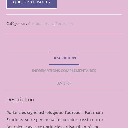
AJOUTER AU PANIER
de
Porte-
clés
Catégories :
Création résine
,
Porte clefs
signe
astrologique
Taureau
–
Fait
DESCRIPTION
main
INFORMATIONS COMPLÉMENTAIRES
AVIS (0)
Description
Porte-clés signe astrologique Taureau – Fait main
Exprimez votre personnalité ou votre passion pour
l’astrologie avec ce porte-clés artisanal en résine