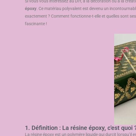
Si vous vous intéressez au DIY, à la décoration ou à la créa
époxy
. Ce matériau polyvalent est devenu un incontournable
exactement ? Comment fonctionne-t-elle et quelles sont ses
fascinante !
1. Définition : La résine époxy, c'est quoi 
La résine époxy est un polymère liquide qui durcit lorsqu’il