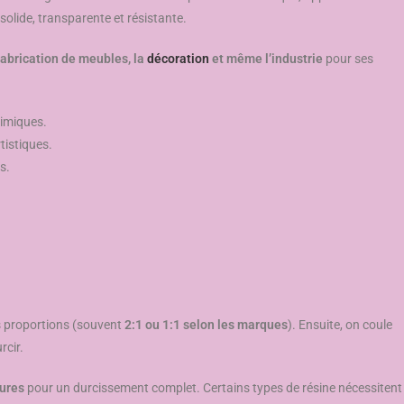
 solide, transparente et résistante.
a fabrication de meubles, la
décoration
et même l’industrie
pour ses
himiques.
tistiques.
s.
 proportions (souvent
2:1 ou 1:1 selon les marques
). Ensuite, on coule
rcir.
eures
pour un durcissement complet. Certains types de résine nécessitent