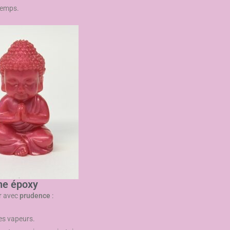
 temps.
ine époxy
er avec
prudence
:
les vapeurs.