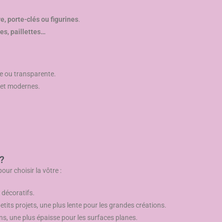
e, porte-clés ou figurines
.
es, paillettes…
eue ou transparente.
s et modernes.
?
our choisir la vôtre :
s décoratifs.
petits projets, une plus lente pour les grandes créations.
ions, une plus épaisse pour les surfaces planes.