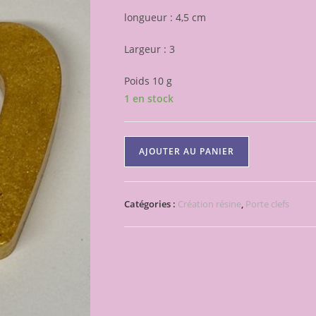
longueur : 4,5 cm
Largeur : 3
Poids 10 g
1 en stock
quantité
AJOUTER AU PANIER
de
Porte
clef
Catégories :
Création résine
,
Porte clefs
OR
lettre
V